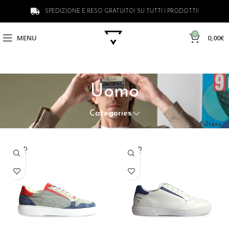
SPEDIZIONE E RESO GRATUITO! SU TUTTI I PRODOTTI!
0
MENU
0,00
€
Uomo
Categories
Filters
SOLD
SOLD
OUT
OUT